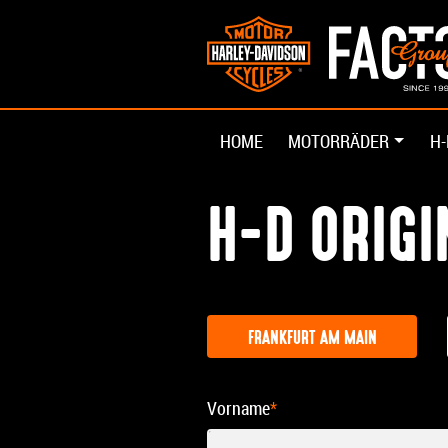
HOME
MOTORRÄDER
H-
H-D ORIG
FRANKFURT AM MAIN
Vorname
*