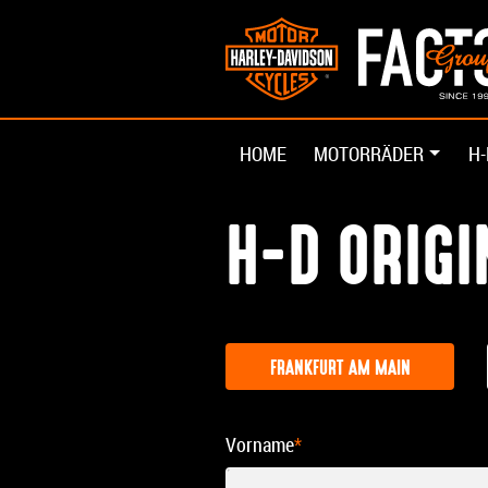
HOME
MOTORRÄDER
H-
H-D ORIG
FRANKFURT AM MAIN
Vorname
*