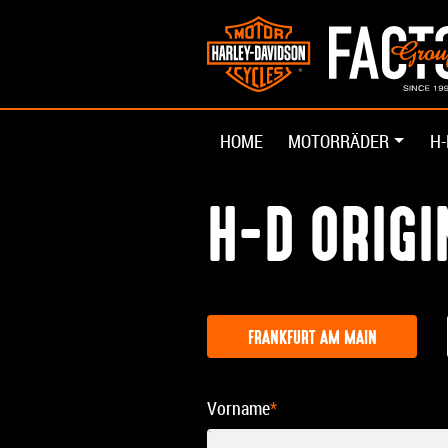
HOME
MOTORRÄDER
H-
H-D ORIG
FRANKFURT AM MAIN
Vorname
*