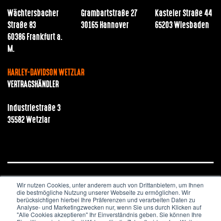
Wächtersbacher
Grambartstraße 27
Kasteler Straße 44
Straße 83
30165 Hannover
65203 Wiesbaden
60386 Frankfurt a.
M.
HARLEY-DAVIDSON WETZLAR
VERTRAGSHÄNDLER
Industriestraße 3
35582 Wetzlar
Wir nutzen Cookies, unter anderem auch von Drittanbietern, um Ihnen
JOBS & KARRIERE
NEWSLETTER
IMPRESSUM
die bestmögliche Nutzung unserer Webseite zu ermöglichen. Wir
DATENSCHUTZ
berücksichtigen hierbei Ihre Präferenzen und verarbeiten Daten zu
Analyse- und Marketingzwecken nur, wenn Sie uns durch Klicken auf
"Alle Cookies akzeptieren" Ihr Einverständnis geben. Sie können Ihre
Copyright © 2020. All Rights Reserved.