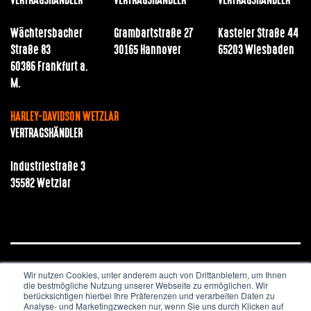
VERTRAGSHÄNDLER
VERTRAGSHÄNDLER
VERTRAGSHÄNDLER
Wächtersbacher
Grambartstraße 27
Kasteler Straße 44
Straße 83
30165 Hannover
65203 Wiesbaden
60386 Frankfurt a.
M.
HARLEY-DAVIDSON WETZLAR
VERTRAGSHÄNDLER
Industriestraße 3
35582 Wetzlar
Wir nutzen Cookies, unter anderem auch von Drittanbietern, um Ihnen
JOBS & KARRIERE
NEWSLETTER
IMPRESSUM
die bestmögliche Nutzung unserer Webseite zu ermöglichen. Wir
DATENSCHUTZ
berücksichtigen hierbei Ihre Präferenzen und verarbeiten Daten zu
Analyse- und Marketingzwecken nur, wenn Sie uns durch Klicken auf