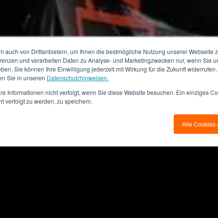
m auch von Drittanbietern, um Ihnen die bestmögliche Nutzung unserer Webseite z
ferenzen und verarbeiten Daten zu Analyse- und Marketingzwecken nur, wenn Sie un
eben. Sie können Ihre Einwilligung jederzeit mit Wirkung für die Zukunft widerrufen
en Sie in unseren
Datenschutzhinweisen.
re Informationen nicht verfolgt, wenn Sie diese Website besuchen. Ein einziges Co
ht verfolgt zu werden, zu speichern.
Alle Cookies 