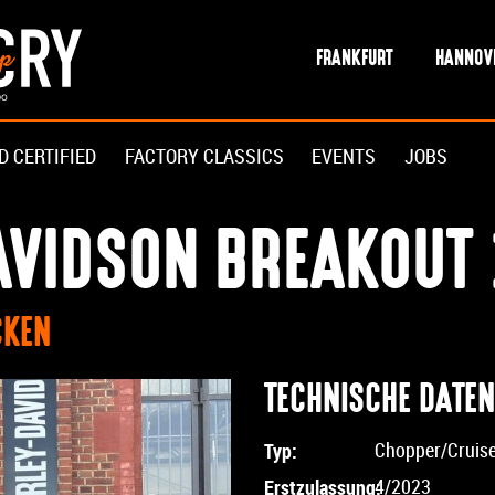
FRANKFURT
HANNOV
D CERTIFIED
FACTORY CLASSICS
EVENTS
JOBS
AVIDSON BREAKOUT 
CKEN
TECHNISCHE DATEN
Typ:
Chopper/Cruis
Erstzulassung:
4/2023