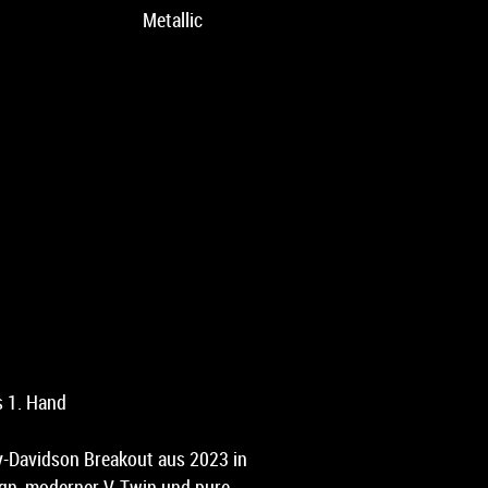
Metallic
s 1. Hand
y-Davidson Breakout aus 2023 in
ign, moderner V-Twin und pure