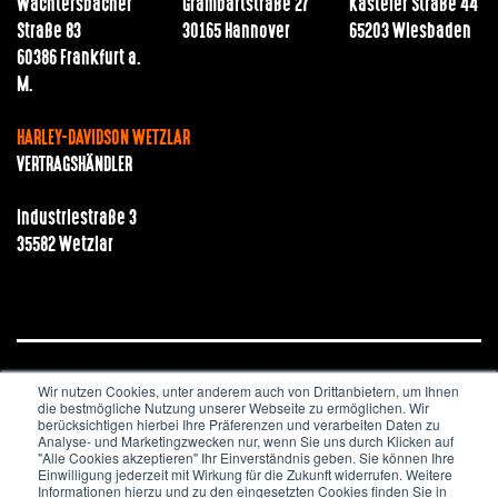
Wächtersbacher
Grambartstraße 27
Kasteler Straße 44
Straße 83
30165 Hannover
65203 Wiesbaden
60386 Frankfurt a.
M.
HARLEY-DAVIDSON WETZLAR
VERTRAGSHÄNDLER
Industriestraße 3
35582 Wetzlar
Wir nutzen Cookies, unter anderem auch von Drittanbietern, um Ihnen
JOBS & KARRIERE
NEWSLETTER
IMPRESSUM
die bestmögliche Nutzung unserer Webseite zu ermöglichen. Wir
DATENSCHUTZ
berücksichtigen hierbei Ihre Präferenzen und verarbeiten Daten zu
Analyse- und Marketingzwecken nur, wenn Sie uns durch Klicken auf
"Alle Cookies akzeptieren" Ihr Einverständnis geben. Sie können Ihre
Copyright © 2020. All Rights Reserved.
Einwilligung jederzeit mit Wirkung für die Zukunft widerrufen. Weitere
Informationen hierzu und zu den eingesetzten Cookies finden Sie in