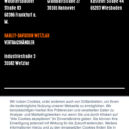
Wächtersbacher
Grambartstraße 27
Kasteler Straße 44
Straße 83
30165 Hannover
65203 Wiesbaden
60386 Frankfurt a.
M.
HARLEY-DAVIDSON WETZLAR
VERTRAGSHÄNDLER
Industriestraße 3
35582 Wetzlar
Wir nutzen Cookies, unter anderem auch von Drittanbietern, um Ihnen
JOBS & KARRIERE
NEWSLETTER
IMPRESSUM
die bestmögliche Nutzung unserer Webseite zu ermöglichen. Wir
DATENSCHUTZ
berücksichtigen hierbei Ihre Präferenzen und verarbeiten Daten zu
Analyse- und Marketingzwecken nur, wenn Sie uns durch Klicken auf
"Alle Cookies akzeptieren" Ihr Einverständnis geben. Sie können Ihre
Copyright © 2020. All Rights Reserved.
Einwilligung jederzeit mit Wirkung für die Zukunft widerrufen. Weitere
Informationen hierzu und zu den eingesetzten Cookies finden Sie in