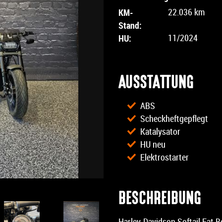
KM-
22.036 km
Stand:
HU:
11/2024
AUSSTATTUNG
ABS
Scheckheftgepflegt
Katalysator
HU neu
Elektrostarter
BESCHREIBUNG
Harley-Davidson Softail Fat 