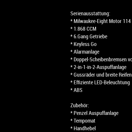
Serienausstattung:
* Milwaukee-Eight Motor 114
* 1.868 CCM
* 6.Gang Getriebe
* Keyless Go
* Alarmanlage
* Doppel-Scheiben­bremsen v
* 2-in-1-in-2-Auspuff­anlage
* Gussräder und breite Reifen
* Effiziente LED-Beleuchtung
* ABS
Zubehör:
* Penzel Auspuffanlage
* Tempomat
* Handhebel