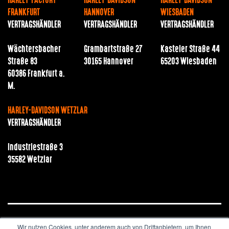
HARLEY-FACTORY
HARLEY-DAVIDSON
HARLEY-DAVIDSON
FRANKFURT
HANNOVER
WIESBADEN
VERTRAGSHÄNDLER
VERTRAGSHÄNDLER
VERTRAGSHÄNDLER
Wächtersbacher
Grambartstraße 27
Kasteler Straße 44
Straße 83
30165 Hannover
65203 Wiesbaden
60386 Frankfurt a.
M.
HARLEY-DAVIDSON WETZLAR
VERTRAGSHÄNDLER
Industriestraße 3
35582 Wetzlar
Wir nutzen Cookies, unter anderem auch von Drittanbietern, um Ihnen