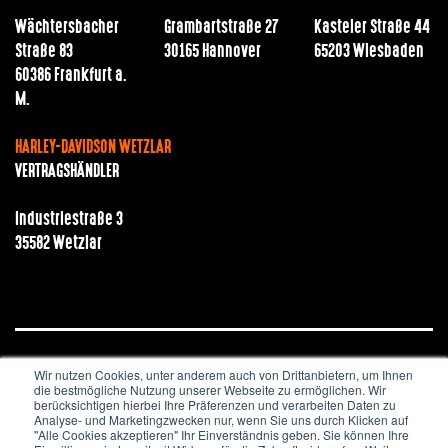
Wächtersbacher
Grambartstraße 27
Kasteler Straße 44
Straße 83
30165 Hannover
65203 Wiesbaden
60386 Frankfurt a.
M.
HARLEY-DAVIDSON WETZLAR
VERTRAGSHÄNDLER
Industriestraße 3
35582 Wetzlar
Wir nutzen Cookies, unter anderem auch von Drittanbietern, um Ihnen
JOBS & KARRIERE
NEWSLETTER
IMPRESSUM
die bestmögliche Nutzung unserer Webseite zu ermöglichen. Wir
DATENSCHUTZ
berücksichtigen hierbei Ihre Präferenzen und verarbeiten Daten zu
Analyse- und Marketingzwecken nur, wenn Sie uns durch Klicken auf
"Alle Cookies akzeptieren" Ihr Einverständnis geben. Sie können Ihre
Copyright © 2020. All Rights Reserved.