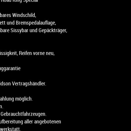
mbares Windschild,
brett und Bremspedalauflage,
are Sissybar und Gepäckträger,
üssigkeit, Reifen vorne neu,
ggarantie
vidson Vertragshändler.
zahlung möglich.
n.
n Gebrauchtfahrzeugen.
fbereitung aller angebotenen
werkstatt.