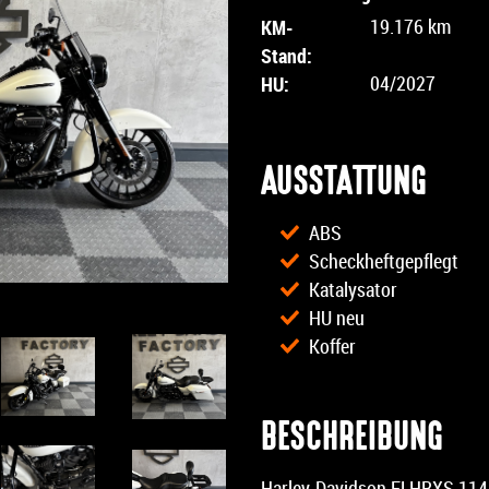
KM-
19.176 km
Stand:
HU:
04/2027
AUSSTATTUNG
ABS
Scheckheftgepflegt
Katalysator
HU neu
Koffer
BESCHREIBUNG
Harley-Davidson FLHRXS 114