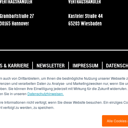
VERTRAGSHÄNDLER
VERTRAGSHÄNDLER
Grambartstraße 27
Kasteler Straße 44
30165 Hannover
65203 Wiesbaden
S & KARRIERE
NEWSLETTER
IMPRESSUM
DATENSC
Copyright © 2020. All Rights Reserved.
m auch von Drittanbietern, um Ihnen die bestmögliche Nutzung unserer Webseite z
ferenzen und verarbeiten Daten zu Analyse- und Marketingzwecken nur, wenn Sie un
eben. Sie können Ihre Einwilligung jederzeit mit Wirkung für die Zukunft widerrufen
en Sie in unseren
Datenschutzhinweisen.
re Informationen nicht verfolgt, wenn Sie diese Website besuchen. Ein einziges Co
ht verfolgt zu werden, zu speichern.
Alle Cookies 