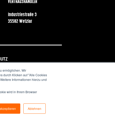
VERTRAGSHÄNDLER
Industriestraße 3
35582 Wetzlar
HUTZ
u ermöglichen. Wir
s durch Klicken auf "Alle Cookies
. Weitere Informationen hierzu und
okie wird in Ihrem Browser
akzeptieren
Ablehnen