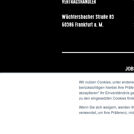
VERTRAGSHÄNDLER
Wächtersbacher Straße 83
60386 Frankfurt a. M.
JOB
Wir nutzen Cookies, unter andere
berücksichtigen hierbei Ihre Prä
akzeptieren" Ihr Einverständnis g
zu den eingesetzten Cookies find
Wenn Sie sich weigern, werden Ih
verwendet, um Ihre Präferenz, nic