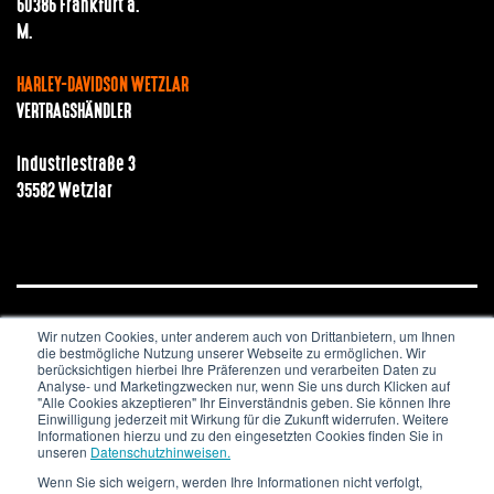
60386 Frankfurt a.
M.
HARLEY-DAVIDSON WETZLAR
VERTRAGSHÄNDLER
Industriestraße 3
35582 Wetzlar
Wir nutzen Cookies, unter anderem auch von Drittanbietern, um Ihnen
JOBS & KARRIERE
NEWSLETTER
IMPRESSUM
die bestmögliche Nutzung unserer Webseite zu ermöglichen. Wir
DATENSCHUTZ
berücksichtigen hierbei Ihre Präferenzen und verarbeiten Daten zu
Analyse- und Marketingzwecken nur, wenn Sie uns durch Klicken auf
"Alle Cookies akzeptieren" Ihr Einverständnis geben. Sie können Ihre
Copyright © 2020. All Rights Reserved.
Einwilligung jederzeit mit Wirkung für die Zukunft widerrufen. Weitere
Informationen hierzu und zu den eingesetzten Cookies finden Sie in
unseren
Datenschutzhinweisen.
Wenn Sie sich weigern, werden Ihre Informationen nicht verfolgt,