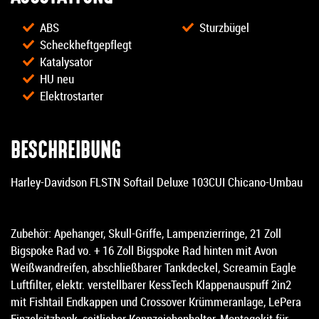
ABS
Sturzbügel
Scheckheftgepflegt
Katalysator
HU neu
Elektrostarter
BESCHREIBUNG
Harley-Davidson FLSTN Softail Deluxe 103CUI Chicano-Umbau
Zubehör: Apehanger, Skull-Griffe, Lampenzierringe, 21 Zoll
Bigspoke Rad vo. + 16 Zoll Bigspoke Rad hinten mit Avon
Weißwandreifen, abschließbarer Tankdeckel, Screamin Eagle
Luftfilter, elektr. verstellbarer KessTech Klappenauspuff 2in2
mit Fishtail Endkappen und Crossover Krümmeranlage, LePera
Einzelsitzbank, seitlicher Kennzeichenhalter, Montagekit für