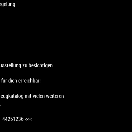
egelung
usstellung zu besichtigen.
für dich erreichbar!
zeugkatalog mit vielen weiteren
.
1 44251236 <<<---