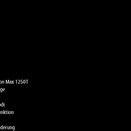
ion Max 1250T
age
y
odi
unktion
ederung