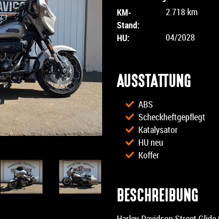
KM-
2.718 km
Stand:
HU:
04/2028
AUSSTATTUNG
ABS
Scheckheftgepflegt
Katalysator
HU neu
Koffer
BESCHREIBUNG
Harley-Davidson Street Glide