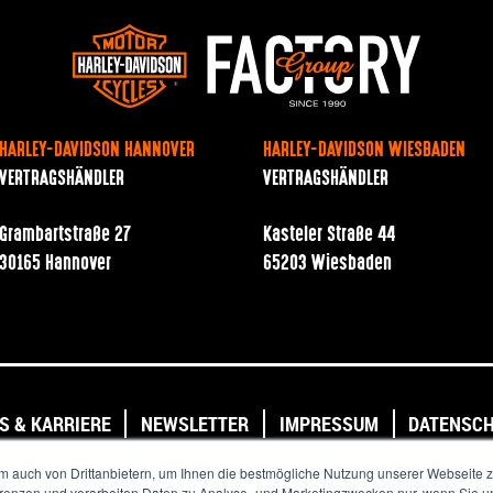
HARLEY-DAVIDSON HANNOVER
HARLEY-DAVIDSON WIESBADEN
VERTRAGSHÄNDLER
VERTRAGSHÄNDLER
Grambartstraße 27
Kasteler Straße 44
30165 Hannover
65203 Wiesbaden
S & KARRIERE
NEWSLETTER
IMPRESSUM
DATENSC
Copyright © 2020. All Rights Reserved.
m auch von Drittanbietern, um Ihnen die bestmögliche Nutzung unserer Webseite z
ferenzen und verarbeiten Daten zu Analyse- und Marketingzwecken nur, wenn Sie un