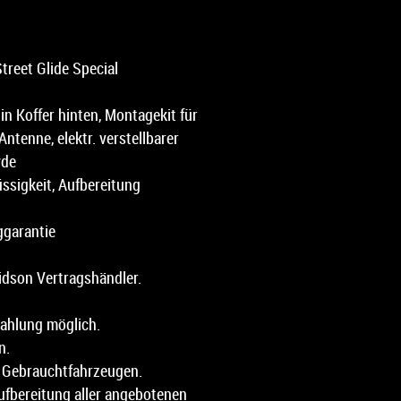
treet Glide Special
in Koffer hinten, Montagekit für
tenne, elektr. verstellbarer
kill&Hyde
lüssigkeit, Aufbereitung
garantie
vidson Vertragshändler.
zahlung möglich.
n.
n Gebrauchtfahrzeugen.
fbereitung aller angebotenen