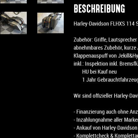
BESCHREIBUNG
Harley-Davidson FLHXS 114 S
Zubehör: Griffe, Lautsprecher 
abnehmbares Zubehör, kurze An
Klappenauspuff von Je
inkl.: Inspektion inkl. Bremsf
HU bei Kauf neu
1 Jahr Gebrauchtfahrzeug
Wir sind offizieller Harley-Da
- Finanzierung auch ohne An
- Inzahlungnahme aller Marke
- Ankauf von Harley-Davidso
- Komplettcheck & Komplettau