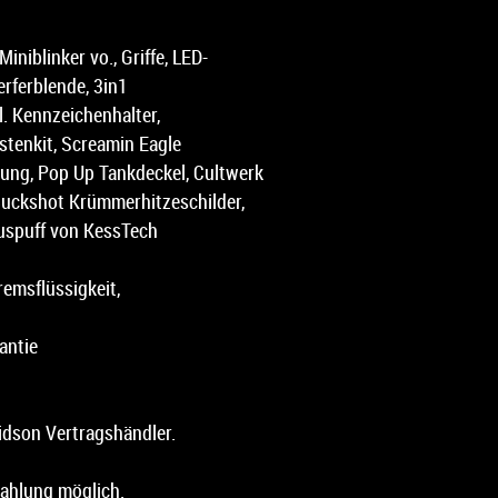
iniblinker vo., Griffe, LED-
rferblende, 3in1
tl. Kennzeichenhalter,
stenkit, Screamin Eagle
ung, Pop Up Tankdeckel, Cultwerk
uckshot Krümmerhitzeschilder,
auspuff von KessTech
Bremsflüssigkeit,
antie
vidson Vertragshändler.
zahlung möglich.