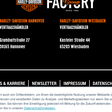
HARLEY-DAVIDSON HANNOVER
HARLEY-DAVIDSON WIESBADEN
VERTRAGSHÄNDLER
VERTRAGSHÄNDLER
Grambartstraße 27
Kasteler Straße 44
30165 Hannover
65203 Wiesbaden
S & KARRIERE
NEWSLETTER
IMPRESSUM
DATENSC
Copyright © 2020. All Rights Reserved.
m auch von Drittanbietern, um Ihnen die bestmögliche Nutzung unserer Webseite z
ferenzen und verarbeiten Daten zu Analyse- und Marketingzwecken nur, wenn Sie un
eben. Sie können Ihre Einwilligung jederzeit mit Wirkung für die Zukunft widerrufen
en Sie in unseren
Datenschutzhinweisen.