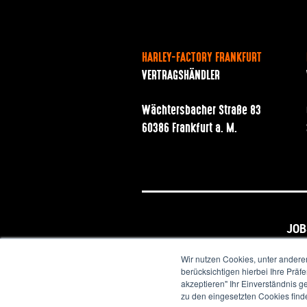
HARLEY-FACTORY FRANKFURT
VERTRAGSHÄNDLER
Wächtersbacher Straße 83
60386 Frankfurt a. M.
JOB
Wir nutzen Cookies, unter andere
berücksichtigen hierbei Ihre Prä
akzeptieren" Ihr Einverständnis g
zu den eingesetzten Cookies find