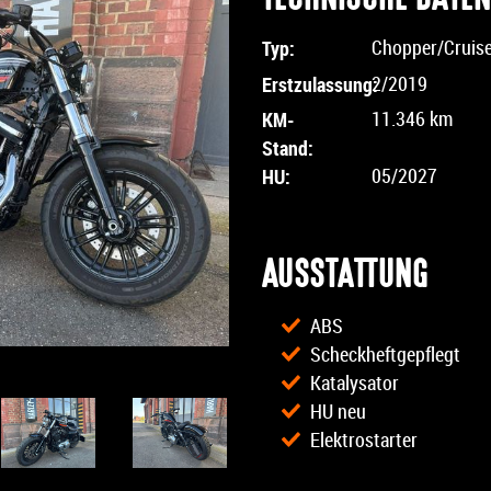
Typ:
Chopper/Cruis
Erstzulassung:
2/2019
KM-
11.346 km
Stand:
HU:
05/2027
AUSSTATTUNG
ABS
Scheckheftgepflegt
Katalysator
HU neu
Elektrostarter