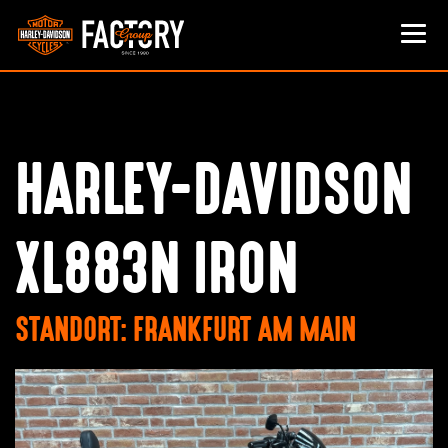
HARLEY-DAVIDSON
XL883N IRON
STANDORT: FRANKFURT AM MAIN