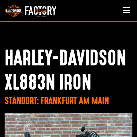
HARLEY-DAVIDSON
XL883N IRON
STANDORT: FRANKFURT AM MAIN