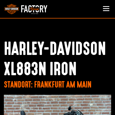
HARLEY-DAVIDSON
XL883N IRON
STANDORT: FRANKFURT AM MAIN